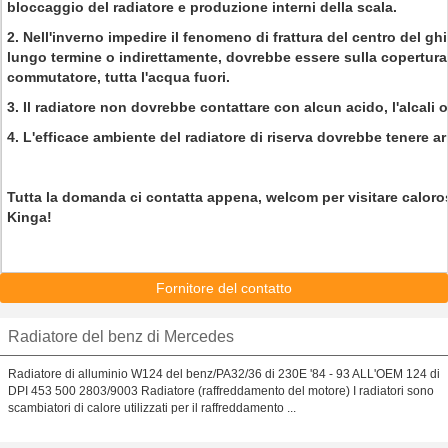
bloccaggio del radiatore e produzione interni della scala.
2. Nell'inverno impedire il fenomeno di frattura del centro del g
lungo termine o indirettamente, dovrebbe essere sulla copertura
commutatore, tutta l'acqua fuori.
3. Il radiatore non dovrebbe contattare con alcun acido, l'alcali o
4. L'efficace ambiente del radiatore di riserva dovrebbe tenere ar
Tutta la domanda ci contatta appena, welcom per visitare caloro
Kinga!
Fornitore del contatto
Radiatore del benz di Mercedes
Radiatore di alluminio W124 del benz/PA32/36 di 230E '84 - 93 ALL'OEM 124 di
DPI 453 500 2803/9003 Radiatore (raffreddamento del motore) I radiatori sono
scambiatori di calore utilizzati per il raffreddamento ...