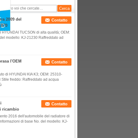
sonata
ura 2009 del
Contatto
E870
o di HYUNDAI TUCSON di alta qualità; OEM:
del modello: KJ-21230 Raffreddato ad
brasa l'OEM
Contatto
 auto di HYUNDAI KIA K3; OEM: 25310-
 Stile freddo: Raffreddato ad acqua
ù
i
Contatto
i ricambio
mento 2016 dell'automobile del radiatore di
Informazioni di base No. del modello: KJ-