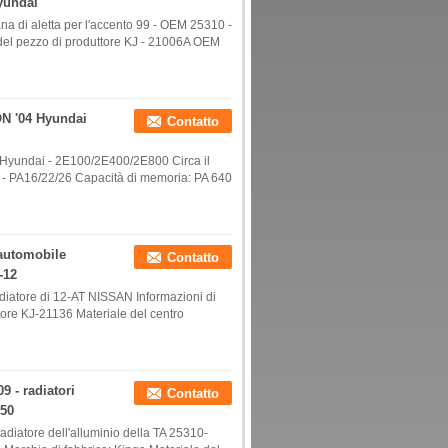
Hyundai
ana di aletta per l'accento 99 - OEM 25310 -
del pezzo di produttore KJ - 21006A OEM
ON '04 Hyundai
Contatto
 Hyundai - 2E100/2E400/2E800 Circa il
A - PA16/22/26 Capacità di memoria: PA 640
'automobile
Contatto
-12
tore di 12-AT NISSAN Informazioni di
ore KJ-21136 Materiale del centro
- radiatori
Contatto
550
tore dell'alluminio della TA 25310-