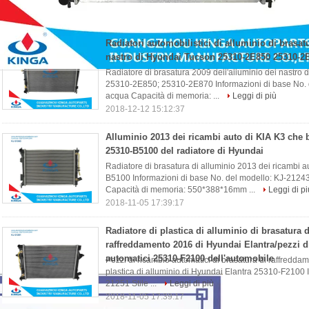
Radiatore di Hyundai
(85)
Radiatori automobilistici di alluminio di brasat
nastro di Hyundai Tucson 25310-2E850 25310-2
Radiatore di brasatura 2009 dell'alluminio del nastr
25310-2E850; 25310-2E870 Informazioni di base No. 
acqua Capacità di memoria: ...
Leggi di più
2018-12-12 15:12:37
Alluminio 2013 dei ricambi auto di KIA K3 che 
25310-B5100 del radiatore di Hyundai
Radiatore di brasatura di alluminio 2013 dei ricambi
B5100 Informazioni di base No. del modello: KJ-21243
Capacità di memoria: 550*388*16mm ...
Leggi di pi
2018-11-05 17:39:17
Radiatore di plastica di alluminio di brasatura d
raffreddamento 2016 di Hyundai Elantra/pezzi d
automatici 25310-F2100 dell'automobile
Pezzi di ricambio automatici di brasatura di raffredda
plastica di alluminio di Hyundai Elantra 25310-F2100 
21251 Stile ...
Leggi di più
2018-11-05 17:39:17