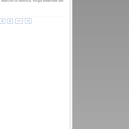
 Marchio di fabbrica: Kinga Materiale del
8
9
>>
>|