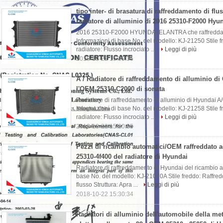
tipo inter- di brasatura di raffreddamento di flu
radiatore di alluminio di 2016 25310-F2000 Hyun
2016 25310-F2000 HYUNDAI ELANTRA che raffredda il 
Informazioni di base No. del modello: KJ-21250 Stile 
radiatore: Flusso incrociato ...
Leggi di più
2018-10-22 15:30:35
A / Radiatore di raffreddamento di alluminio di
l'OEM 25310-C2000 di sonata
Radiatore di raffreddamento di alluminio di Hyundai
Informazioni di base No. del modello: KJ-21258 Stile 
radiatore: Flusso incrociato ...
Leggi di più
2018-10-22 15:30:35
Pezzi di ricambio automatici/OEM raffreddato 
25310-4f400 del radiatore di Hyundai
Radiatore di raffreddamento di Hyundai del ricambio 
base No. del modello: KJ-21070A Stile freddo: Raffredd
flusso Struttura: Apra ...
Leggi di più
2018-10-22 15:30:34
Radiatori di alluminio dell'automobile della me