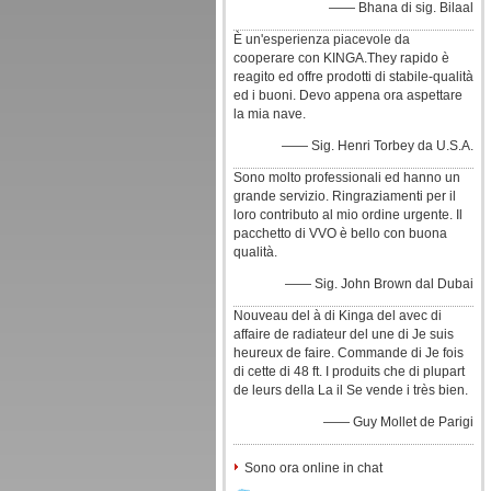
—— Bhana di sig. Bilaal
È un'esperienza piacevole da
cooperare con KINGA.They rapido è
reagito ed offre prodotti di stabile-qualità
ed i buoni. Devo appena ora aspettare
la mia nave.
—— Sig. Henri Torbey da U.S.A.
Sono molto professionali ed hanno un
grande servizio. Ringraziamenti per il
loro contributo al mio ordine urgente. Il
pacchetto di VVO è bello con buona
qualità.
—— Sig. John Brown dal Dubai
Nouveau del à di Kinga del avec di
affaire de radiateur del une di Je suis
heureux de faire. Commande di Je fois
di cette di 48 ft. I produits che di plupart
de leurs della La il Se vende i très bien.
—— Guy Mollet de Parigi
Sono ora online in chat