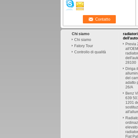
Chi siamo
radiatori
dell'aut
Chi siamo
Previa
Fatory Tour
all'OEM
Controllo di qualità
radiato
dell'au
28100
Diriga i
allumin
del car
adatto
26/A
Benz Vi
639 50
1201 de
sostitu
all'allu
Radiato
ordinaz
elevato
radiato
Fiat Pa