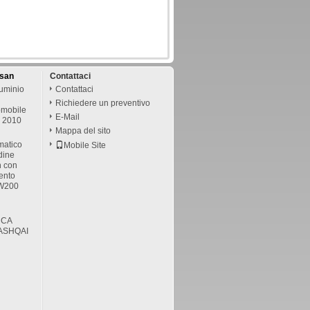
ssan
Contattaci
luminio
Contattaci
Richiedere un preventivo
omobile
E-Mail
o 2010
Mappa del sito
matico
Mobile Site
udine
 con
ento
9W200
 CA
QASHQAI