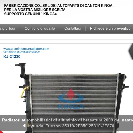
FABBRICAZIONE CO., SRL DEI AUTOPARTS DI CANTON KINGA.
PER LA VOSTRA MIGLIORE SCELTA
SUPPORTO GENUINI " KINGA»
atory Tour
Controllo di qualità
Contattaci
Richiedere un preventivo
Alluminio 2013 dei ricambi auto di KIA K3 che brasa l'OEM 25310
B5100 del radiatore di Hyundai