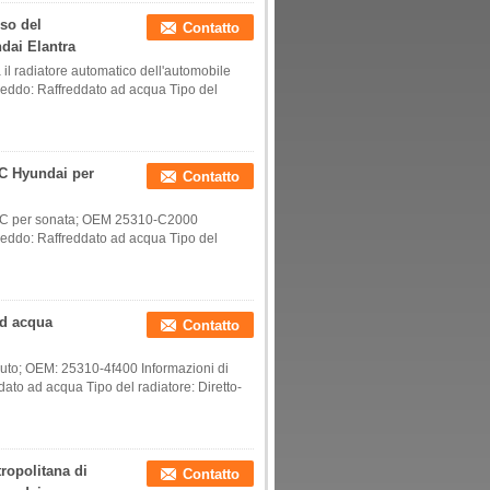
sso del
Contatto
dai Elantra
radiatore automatico dell'automobile
freddo: Raffreddato ad acqua Tipo del
 C Hyundai per
Contatto
 A/C per sonata; OEM 25310-C2000
freddo: Raffreddato ad acqua Tipo del
ad acqua
Contatto
auto; OEM: 25310-4f400 Informazioni di
ato ad acqua Tipo del radiatore: Diretto-
tropolitana di
Contatto