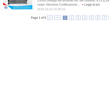
2S550 Dettagli del prodotto No. del modello: KJ-21128
corpo: Alluminio Certificazione...
Leggi di più
2018-10-22 15:30:33
Page 1 of 9
|<
<<
1
2
3
4
5
6
7