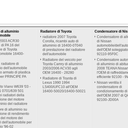
 di alluminio
Radiatore di Toyota
Condensatore di Ni
omobile
radiatore 2007 Toyota
Condensatore di al
 2003 ACR30
Corolla, ricambi auto di
di Nissan
 di PA 16 del
alluminio di 16400-0T040
automobile/dell'aut
re di Toyota
di prestazione del radiatore
dell'OEM soleggiat
tomobile 16400-
dell'automobile
92110-95F0C
Radiatore del veicolo per
Condensatore auto
l radiatore di
Toyota Camry di alluminio
di alluminio di abit
io dell'automobile
2003/2006 ACV30 agli
2008 TEANA Nissan
ro armato di plastica
OEM 16400 - 28280
l'OEM di raffreddam
 per PRINCIPE PA
efficiente 92100 - 
Radiatore di Toyota di
Lexus 1990 1994
Nissan ventila il
to Viano W639 '03 -
LS400/UFC10 all'OEM
condensatore di
1 0701/639 501
16400-50020/16400-50021
condizionamento di
i radiatori della
dell'OEM 2007 di 
zione del motore
92100-JD00A
minio del radiatore
re di alluminio su
ione di rendimento
 del motore dei
ri dell'automobile per
lio '96-02