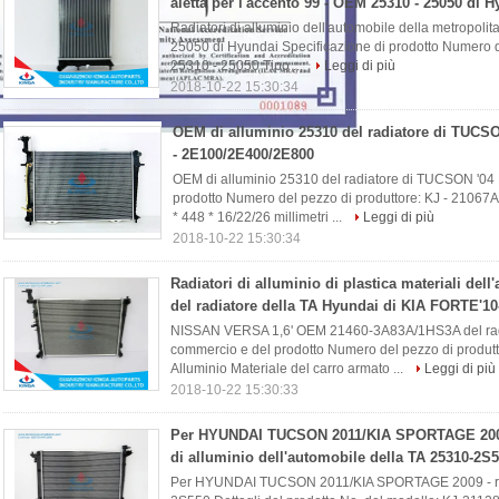
aletta per l'accento 99 - OEM 25310 - 25050 di 
Radiatori di alluminio dell'automobile della metropolit
25050 di Hyundai Specificazione di prodotto Numero 
25310 - 25050 Tipo ...
Leggi di più
2018-10-22 15:30:34
OEM di alluminio 25310 del radiatore di TUCS
- 2E100/2E400/2E800
OEM di alluminio 25310 del radiatore di TUCSON '04
prodotto Numero del pezzo di produttore: KJ - 21067
* 448 * 16/22/26 millimetri ...
Leggi di più
2018-10-22 15:30:34
Radiatori di alluminio di plastica materiali dell
del radiatore della TA Hyundai di KIA FORTE'10
NISSAN VERSA 1,6' OEM 21460-3A83A/1HS3A del radia
commercio e del prodotto Numero del pezzo di produtt
Alluminio Materiale del carro armato ...
Leggi di più
2018-10-22 15:30:33
Per HYUNDAI TUCSON 2011/KIA SPORTAGE 2009 
di alluminio dell'automobile della TA 25310-2S
Per HYUNDAI TUCSON 2011/KIA SPORTAGE 2009 - radia