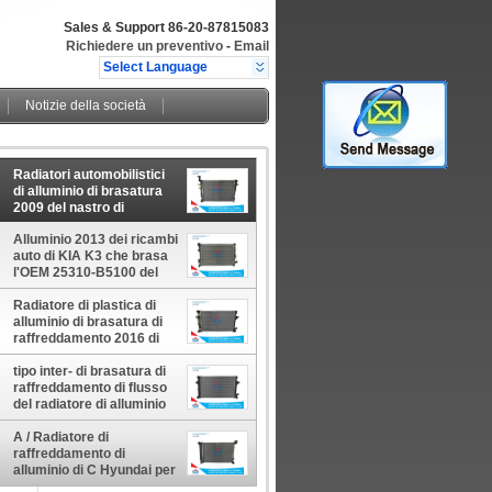
Sales & Support
86-20-87815083
Richiedere un preventivo
-
Email
Select Language
Notizie della società
Radiatori automobilistici
di alluminio di brasatura
2009 del nastro di
Hyundai Tucson 25310-
2E850 25310-2E870
Alluminio 2013 dei ricambi
auto di KIA K3 che brasa
l'OEM 25310-B5100 del
radiatore di Hyundai
Radiatore di plastica di
alluminio di brasatura di
raffreddamento 2016 di
Hyundai Elantra/pezzi di
ricambio automatici
tipo inter- di brasatura di
25310-F2100
raffreddamento di flusso
dell'automobile
del radiatore di alluminio
di 2016 25310-F2000
Hyundai Elantra
A / Radiatore di
-
raffreddamento di
alluminio di C Hyundai per
l'OEM 25310-C2000 di